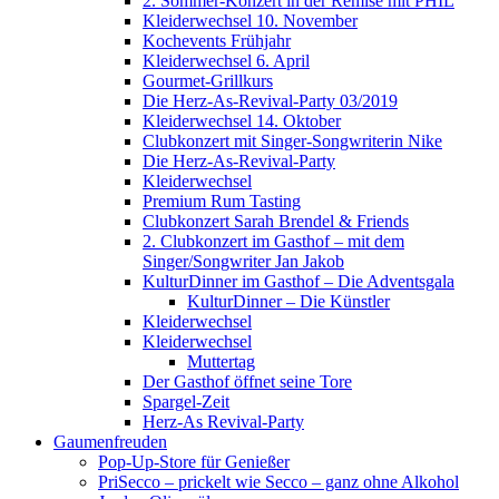
2. Sommer-Konzert in der Remise mit PHIL
Kleiderwechsel 10. November
Kochevents Frühjahr
Kleiderwechsel 6. April
Gourmet-Grillkurs
Die Herz-As-Revival-Party 03/2019
Kleiderwechsel 14. Oktober
Clubkonzert mit Singer-Songwriterin Nike
Die Herz-As-Revival-Party
Kleiderwechsel
Premium Rum Tasting
Clubkonzert Sarah Brendel & Friends
2. Clubkonzert im Gasthof – mit dem
Singer/Songwriter Jan Jakob
KulturDinner im Gasthof – Die Adventsgala
KulturDinner – Die Künstler
Kleiderwechsel
Kleiderwechsel
Muttertag
Der Gasthof öffnet seine Tore
Spargel-Zeit
Herz-As Revival-Party
Gaumenfreuden
Pop-Up-Store für Genießer
PriSecco – prickelt wie Secco – ganz ohne Alkohol