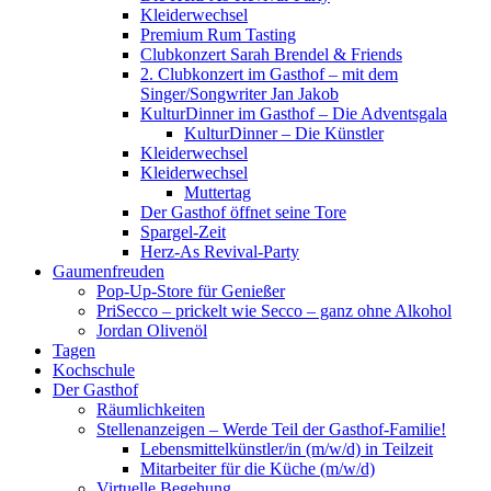
Kleiderwechsel
Premium Rum Tasting
Clubkonzert Sarah Brendel & Friends
2. Clubkonzert im Gasthof – mit dem
Singer/Songwriter Jan Jakob
KulturDinner im Gasthof – Die Adventsgala
KulturDinner – Die Künstler
Kleiderwechsel
Kleiderwechsel
Muttertag
Der Gasthof öffnet seine Tore
Spargel-Zeit
Herz-As Revival-Party
Gaumenfreuden
Pop-Up-Store für Genießer
PriSecco – prickelt wie Secco – ganz ohne Alkohol
Jordan Olivenöl
Tagen
Kochschule
Der Gasthof
Räumlichkeiten
Stellenanzeigen – Werde Teil der Gasthof-Familie!
Lebensmittelkünstler/in (m/w/d) in Teilzeit
Mitarbeiter für die Küche (m/w/d)
Virtuelle Begehung