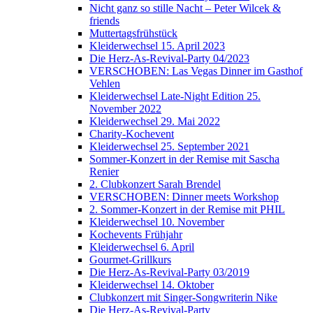
Nicht ganz so stille Nacht – Peter Wilcek &
friends
Muttertagsfrühstück
Kleiderwechsel 15. April 2023
Die Herz-As-Revival-Party 04/2023
VERSCHOBEN: Las Vegas Dinner im Gasthof
Vehlen
Kleiderwechsel Late-Night Edition 25.
November 2022
Kleiderwechsel 29. Mai 2022
Charity-Kochevent
Kleiderwechsel 25. September 2021
Sommer-Konzert in der Remise mit Sascha
Renier
2. Clubkonzert Sarah Brendel
VERSCHOBEN: Dinner meets Workshop
2. Sommer-Konzert in der Remise mit PHIL
Kleiderwechsel 10. November
Kochevents Frühjahr
Kleiderwechsel 6. April
Gourmet-Grillkurs
Die Herz-As-Revival-Party 03/2019
Kleiderwechsel 14. Oktober
Clubkonzert mit Singer-Songwriterin Nike
Die Herz-As-Revival-Party