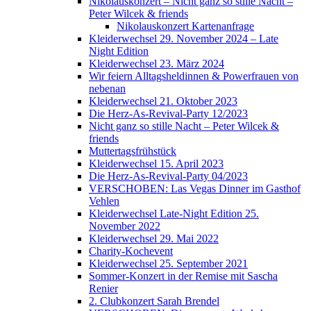
Nikolauskonzert – Nicht ganz so stille Nacht –
Peter Wilcek & friends
Nikolauskonzert Kartenanfrage
Kleiderwechsel 29. November 2024 – Late
Night Edition
Kleiderwechsel 23. März 2024
Wir feiern Alltagsheldinnen & Powerfrauen von
nebenan
Kleiderwechsel 21. Oktober 2023
Die Herz-As-Revival-Party 12/2023
Nicht ganz so stille Nacht – Peter Wilcek &
friends
Muttertagsfrühstück
Kleiderwechsel 15. April 2023
Die Herz-As-Revival-Party 04/2023
VERSCHOBEN: Las Vegas Dinner im Gasthof
Vehlen
Kleiderwechsel Late-Night Edition 25.
November 2022
Kleiderwechsel 29. Mai 2022
Charity-Kochevent
Kleiderwechsel 25. September 2021
Sommer-Konzert in der Remise mit Sascha
Renier
2. Clubkonzert Sarah Brendel