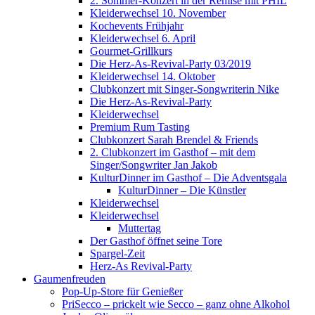
2. Sommer-Konzert in der Remise mit PHIL
Kleiderwechsel 10. November
Kochevents Frühjahr
Kleiderwechsel 6. April
Gourmet-Grillkurs
Die Herz-As-Revival-Party 03/2019
Kleiderwechsel 14. Oktober
Clubkonzert mit Singer-Songwriterin Nike
Die Herz-As-Revival-Party
Kleiderwechsel
Premium Rum Tasting
Clubkonzert Sarah Brendel & Friends
2. Clubkonzert im Gasthof – mit dem
Singer/Songwriter Jan Jakob
KulturDinner im Gasthof – Die Adventsgala
KulturDinner – Die Künstler
Kleiderwechsel
Kleiderwechsel
Muttertag
Der Gasthof öffnet seine Tore
Spargel-Zeit
Herz-As Revival-Party
Gaumenfreuden
Pop-Up-Store für Genießer
PriSecco – prickelt wie Secco – ganz ohne Alkohol