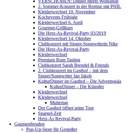
VERSCHOBEN: Dinner meets Workshop
2. Sommer-Konzert in der Remise mit PHIL
Kleiderwechsel 10. November
Kochevents Frühjahr
Kleiderwechsel 6. April
Gourmet-Grillkurs
Die Herz-As-Revival-Party 03/2019
Kleiderwechsel 14. Oktober
Clubkonzert mit Singer-Songwriterin Nike
Die Herz-As-Revival-Party
Kleiderwechsel
Premium Rum Tasting
Clubkonzert Sarah Brendel & Friends
2. Clubkonzert im Gasthof – mit dem
Singer/Songwriter Jan Jakob
KulturDinner im Gasthof – Die Adventsgala
KulturDinner – Die Künstler
Kleiderwechsel
Kleiderwechsel
Muttertag
Der Gasthof öffnet seine Tore
Spargel-Zeit
Herz-As Revival-Party
Gaumenfreuden
Pop-Up-Store für Genießer