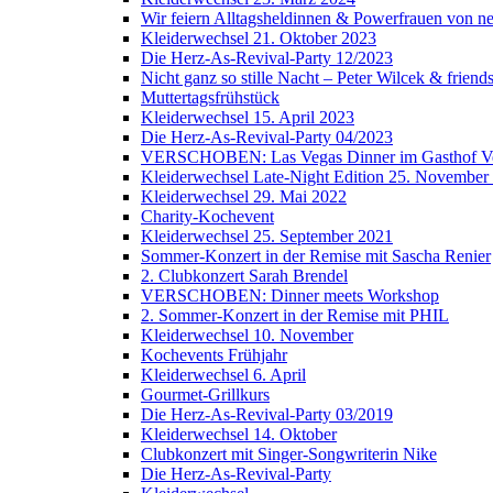
Wir feiern Alltagsheldinnen & Powerfrauen von n
Kleiderwechsel 21. Oktober 2023
Die Herz-As-Revival-Party 12/2023
Nicht ganz so stille Nacht – Peter Wilcek & friend
Muttertagsfrühstück
Kleiderwechsel 15. April 2023
Die Herz-As-Revival-Party 04/2023
VERSCHOBEN: Las Vegas Dinner im Gasthof V
Kleiderwechsel Late-Night Edition 25. November
Kleiderwechsel 29. Mai 2022
Charity-Kochevent
Kleiderwechsel 25. September 2021
Sommer-Konzert in der Remise mit Sascha Renier
2. Clubkonzert Sarah Brendel
VERSCHOBEN: Dinner meets Workshop
2. Sommer-Konzert in der Remise mit PHIL
Kleiderwechsel 10. November
Kochevents Frühjahr
Kleiderwechsel 6. April
Gourmet-Grillkurs
Die Herz-As-Revival-Party 03/2019
Kleiderwechsel 14. Oktober
Clubkonzert mit Singer-Songwriterin Nike
Die Herz-As-Revival-Party