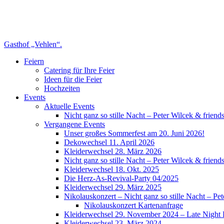
Gasthof „Vehlen“.
Feiern
Catering für Ihre Feier
Ideen für die Feier
Hochzeiten
Events
Aktuelle Events
Nicht ganz so stille Nacht – Peter Wilcek & friend
Vergangene Events
Unser großes Sommerfest am 20. Juni 2026!
Dekowechsel 11. April 2026
Kleiderwechsel 28. März 2026
Nicht ganz so stille Nacht – Peter Wilcek & friend
Kleiderwechsel 18. Okt. 2025
Die Herz-As-Revival-Party 04/2025
Kleiderwechsel 29. März 2025
Nikolauskonzert – Nicht ganz so stille Nacht – Pet
Nikolauskonzert Kartenanfrage
Kleiderwechsel 29. November 2024 – Late Night 
Kleiderwechsel 23. März 2024