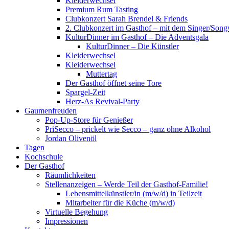
Kleiderwechsel
Premium Rum Tasting
Clubkonzert Sarah Brendel & Friends
2. Clubkonzert im Gasthof – mit dem Singer/Songw
KulturDinner im Gasthof – Die Adventsgala
KulturDinner – Die Künstler
Kleiderwechsel
Kleiderwechsel
Muttertag
Der Gasthof öffnet seine Tore
Spargel-Zeit
Herz-As Revival-Party
Gaumenfreuden
Pop-Up-Store für Genießer
PriSecco – prickelt wie Secco – ganz ohne Alkohol
Jordan Olivenöl
Tagen
Kochschule
Der Gasthof
Räumlichkeiten
Stellenanzeigen – Werde Teil der Gasthof-Familie!
Lebensmittelkünstler/in (m/w/d) in Teilzeit
Mitarbeiter für die Küche (m/w/d)
Virtuelle Begehung
Impressionen