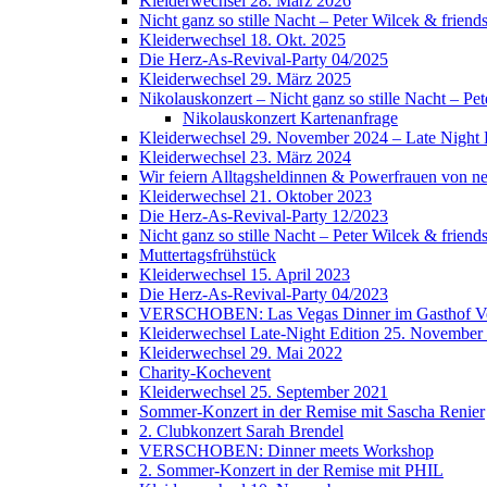
Kleiderwechsel 28. März 2026
Nicht ganz so stille Nacht – Peter Wilcek & friend
Kleiderwechsel 18. Okt. 2025
Die Herz-As-Revival-Party 04/2025
Kleiderwechsel 29. März 2025
Nikolauskonzert – Nicht ganz so stille Nacht – Pet
Nikolauskonzert Kartenanfrage
Kleiderwechsel 29. November 2024 – Late Night 
Kleiderwechsel 23. März 2024
Wir feiern Alltagsheldinnen & Powerfrauen von n
Kleiderwechsel 21. Oktober 2023
Die Herz-As-Revival-Party 12/2023
Nicht ganz so stille Nacht – Peter Wilcek & friend
Muttertagsfrühstück
Kleiderwechsel 15. April 2023
Die Herz-As-Revival-Party 04/2023
VERSCHOBEN: Las Vegas Dinner im Gasthof V
Kleiderwechsel Late-Night Edition 25. November
Kleiderwechsel 29. Mai 2022
Charity-Kochevent
Kleiderwechsel 25. September 2021
Sommer-Konzert in der Remise mit Sascha Renier
2. Clubkonzert Sarah Brendel
VERSCHOBEN: Dinner meets Workshop
2. Sommer-Konzert in der Remise mit PHIL