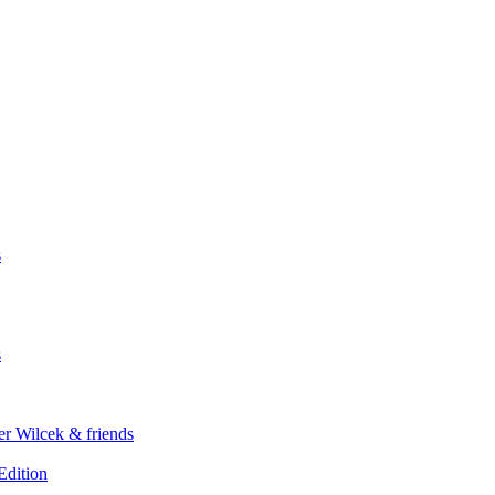
s
s
er Wilcek & friends
Edition