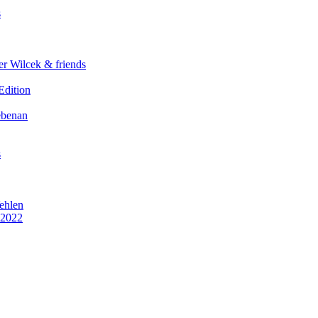
s
er Wilcek & friends
Edition
ebenan
s
ehlen
 2022