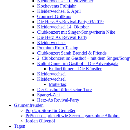
Kleiderwechsel 10. November
Kochevents Frühjahr
Kleiderwechsel 6. April
Gourmet-Grillkurs
Die Herz-As-Revival-Party 03/2019
Kleiderwechsel 14. Oktober
Clubkonzert mit Singer-Songwriterin Nike
Die Herz-As-Revival-Party
Kleiderwechsel
Premium Rum Tasting
Clubkonzert Sarah Brendel & Friends
2. Clubkonzert im Gasthof – mit dem Singer/Songw
KulturDinner im Gasthof – Die Adventsgala
KulturDinner – Die Künstler
Kleiderwechsel
Kleiderwechsel
Muttertag
Der Gasthof öffnet seine Tore
Spargel-Zeit
Herz-As Revival-Party
Gaumenfreuden
Pop-Up-Store für Genießer
PriSecco – prickelt wie Secco – ganz ohne Alkohol
Jordan Olivenöl
Tagen