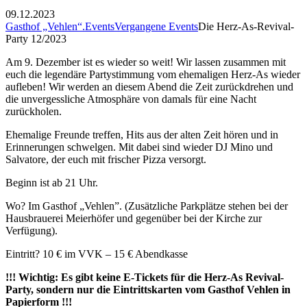
09.12.2023
Gasthof „Vehlen“.
Events
Vergangene Events
Die Herz-As-Revival-
Party 12/2023
Am 9. Dezember ist es wieder so weit! Wir lassen zusammen mit
euch die legendäre Partystimmung vom ehemaligen Herz-As wieder
aufleben! Wir werden an diesem Abend die Zeit zurückdrehen und
die unvergessliche Atmosphäre von damals für eine Nacht
zurückholen.
Ehemalige Freunde treffen, Hits aus der alten Zeit hören und in
Erinnerungen schwelgen. Mit dabei sind wieder DJ Mino und
Salvatore, der euch mit frischer Pizza versorgt.
Beginn ist ab 21 Uhr.
Wo? Im Gasthof „Vehlen”. (Zusätzliche Parkplätze stehen bei der
Hausbrauerei Meierhöfer und gegenüber bei der Kirche zur
Verfügung).
Eintritt? 10 € im VVK – 15 € Abendkasse
!!! Wichtig: Es gibt keine E-Tickets für die Herz-As Revival-
Party, sondern nur die Eintrittskarten vom Gasthof Vehlen in
Papierform !!!