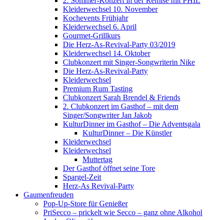
2. Sommer-Konzert in der Remise mit PHIL
Kleiderwechsel 10. November
Kochevents Frühjahr
Kleiderwechsel 6. April
Gourmet-Grillkurs
Die Herz-As-Revival-Party 03/2019
Kleiderwechsel 14. Oktober
Clubkonzert mit Singer-Songwriterin Nike
Die Herz-As-Revival-Party
Kleiderwechsel
Premium Rum Tasting
Clubkonzert Sarah Brendel & Friends
2. Clubkonzert im Gasthof – mit dem
Singer/Songwriter Jan Jakob
KulturDinner im Gasthof – Die Adventsgala
KulturDinner – Die Künstler
Kleiderwechsel
Kleiderwechsel
Muttertag
Der Gasthof öffnet seine Tore
Spargel-Zeit
Herz-As Revival-Party
Gaumenfreuden
Pop-Up-Store für Genießer
PriSecco – prickelt wie Secco – ganz ohne Alkohol