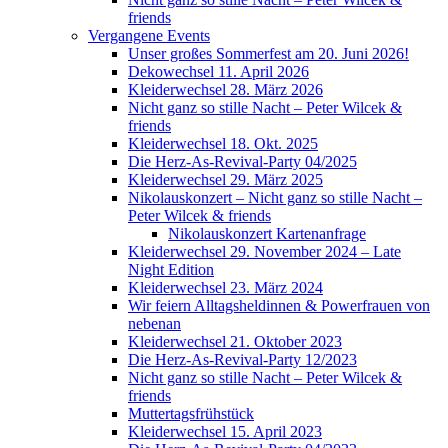
friends
Vergangene Events
Unser großes Sommerfest am 20. Juni 2026!
Dekowechsel 11. April 2026
Kleiderwechsel 28. März 2026
Nicht ganz so stille Nacht – Peter Wilcek &
friends
Kleiderwechsel 18. Okt. 2025
Die Herz-As-Revival-Party 04/2025
Kleiderwechsel 29. März 2025
Nikolauskonzert – Nicht ganz so stille Nacht –
Peter Wilcek & friends
Nikolauskonzert Kartenanfrage
Kleiderwechsel 29. November 2024 – Late
Night Edition
Kleiderwechsel 23. März 2024
Wir feiern Alltagsheldinnen & Powerfrauen von
nebenan
Kleiderwechsel 21. Oktober 2023
Die Herz-As-Revival-Party 12/2023
Nicht ganz so stille Nacht – Peter Wilcek &
friends
Muttertagsfrühstück
Kleiderwechsel 15. April 2023