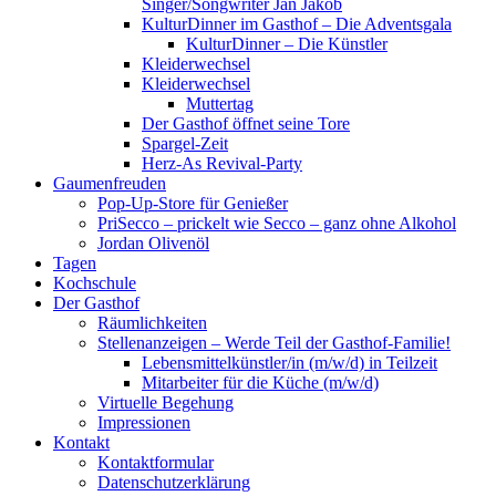
Singer/Songwriter Jan Jakob
KulturDinner im Gasthof – Die Adventsgala
KulturDinner – Die Künstler
Kleiderwechsel
Kleiderwechsel
Muttertag
Der Gasthof öffnet seine Tore
Spargel-Zeit
Herz-As Revival-Party
Gaumenfreuden
Pop-Up-Store für Genießer
PriSecco – prickelt wie Secco – ganz ohne Alkohol
Jordan Olivenöl
Tagen
Kochschule
Der Gasthof
Räumlichkeiten
Stellenanzeigen – Werde Teil der Gasthof-Familie!
Lebensmittelkünstler/in (m/w/d) in Teilzeit
Mitarbeiter für die Küche (m/w/d)
Virtuelle Begehung
Impressionen
Kontakt
Kontaktformular
Datenschutzerklärung