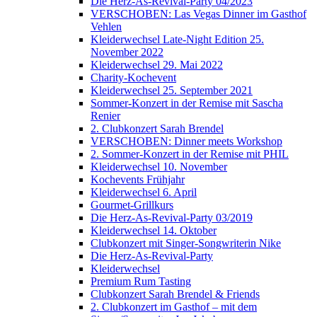
Die Herz-As-Revival-Party 04/2023
VERSCHOBEN: Las Vegas Dinner im Gasthof
Vehlen
Kleiderwechsel Late-Night Edition 25.
November 2022
Kleiderwechsel 29. Mai 2022
Charity-Kochevent
Kleiderwechsel 25. September 2021
Sommer-Konzert in der Remise mit Sascha
Renier
2. Clubkonzert Sarah Brendel
VERSCHOBEN: Dinner meets Workshop
2. Sommer-Konzert in der Remise mit PHIL
Kleiderwechsel 10. November
Kochevents Frühjahr
Kleiderwechsel 6. April
Gourmet-Grillkurs
Die Herz-As-Revival-Party 03/2019
Kleiderwechsel 14. Oktober
Clubkonzert mit Singer-Songwriterin Nike
Die Herz-As-Revival-Party
Kleiderwechsel
Premium Rum Tasting
Clubkonzert Sarah Brendel & Friends
2. Clubkonzert im Gasthof – mit dem